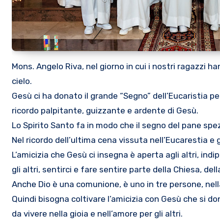
Mons. Angelo Riva, nel giorno in cui i nostri ragazzi hanno ricevuto i sacramenti, ci ha ricordato che sono state queste le parole di Gesù prima di lasciarci per salire al
cielo.
Gesù ci ha donato il grande “Segno” dell’Eucaristia per 
ricordo palpitante, guizzante e ardente di Gesù.
Lo Spirito Santo fa in modo che il segno del pane spez
Nel ricordo dell’ultima cena vissuta nell’Eucarestia 
L’amicizia che Gesù ci insegna è aperta agli altri, i
gli altri, sentirci e fare sentire parte della Chiesa, de
Anche Dio è una comunione, è uno in tre persone, nella
Quindi bisogna coltivare l’amicizia con Gesù che si don
da vivere nella gioia e nell’amore per gli altri.