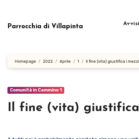
Salta
al
contenuto
Avvis
Parrocchia di Villapinta
Homepage
2022
Aprile
1
Il fine (vita) giustifica i mezzi
Comunità in Cammino 1
Il fine (vita) giustific