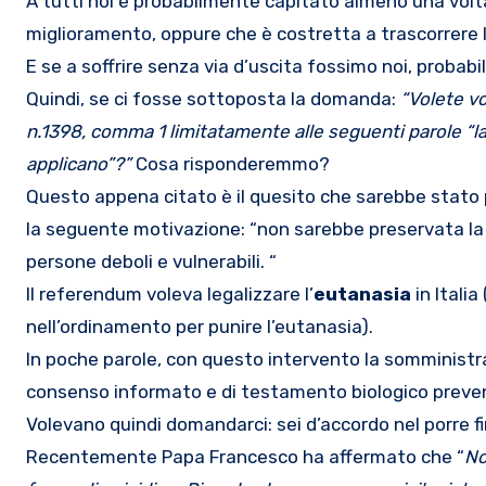
A tutti noi è probabilmente capitato almeno una volta nella vita, di fronte ad una persona che soffre da tanto tempo, che non ha una prospettiva di
miglioramento, oppure che è costretta a trascorrere la
E se a soffrire senza via d’uscita fossimo noi, probab
Quindi, se ci fosse sottoposta la domanda:
“Volete vo
n.1398, comma 1 limitatamente alle seguenti parole “l
applicano”?”
Cosa risponderemmo?
Questo appena citato è il quesito che sarebbe stato p
la seguente motivazione: “non sarebbe preservata la 
persone deboli e vulnerabili. “
Il referendum voleva legalizzare l’
eutanasia
in Italia
nell’ordinamento per punire l’eutanasia).
In poche parole, con questo intervento la somministra
consenso informato e di testamento biologico preven
Volevano quindi domandarci: sei d’accordo nel porre fi
Recentemente Papa Francesco ha affermato che “
No