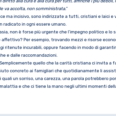
iritto alla cura e alla cura per tutti, affinché i più deboli, 
quale va accolta, non somministrata.
”
a incisivo, sono indirizzate a tutti, cristiani e laici e v
en radicato in ogni essere umano.
ia, non è forse più urgente che l’impegno politico e lo s
 che affettivo? Per esempio, trovando mezzi e risorse econ
gi ritenute incurabili, oppure facendo in modo di garanti
che e dalle raccomandazioni.
emplicemente quello che la carità cristiana ci invita a far
 aiuto concreto ai famigliari che quotidianamente li assi
quali un sorriso, una carezza, una parola potrebbero port
alattia e che ci tiene la mano negli ultimi momenti della