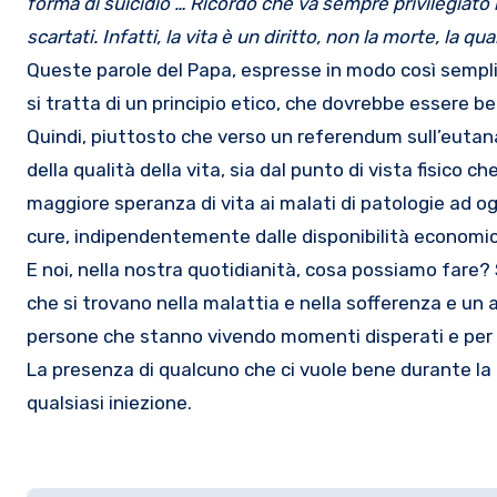
forma di suicidio … Ricordo che va sempre privilegiato il d
scartati. Infatti, la vita è un diritto, non la morte, la 
Queste parole del Papa, espresse in modo così semplice m
si tratta di un principio etico, che dovrebbe essere b
Quindi, piuttosto che verso un referendum sull’eutanas
della qualità della vita, sia dal punto di vista fisico
maggiore speranza di vita ai malati di patologie ad og
cure, indipendentemente dalle disponibilità economi
E noi, nella nostra quotidianità, cosa possiamo fare? S
che si trovano nella malattia e nella sofferenza e un
persone che stanno vivendo momenti disperati e per i 
La presenza di qualcuno che ci vuole bene durante la m
qualsiasi iniezione.