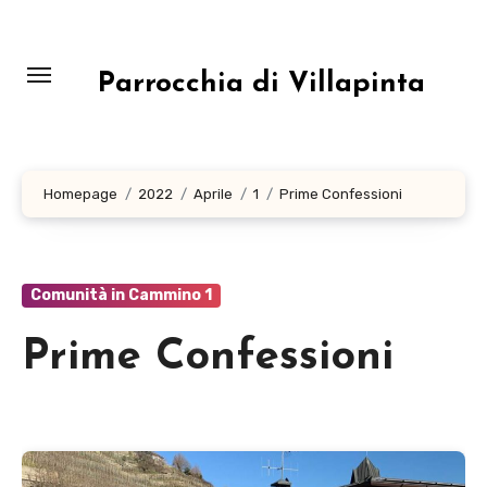
Salta
al
contenuto
Parrocchia di Villapinta
Homepage
2022
Aprile
1
Prime Confessioni
Comunità in Cammino 1
Prime Confessioni