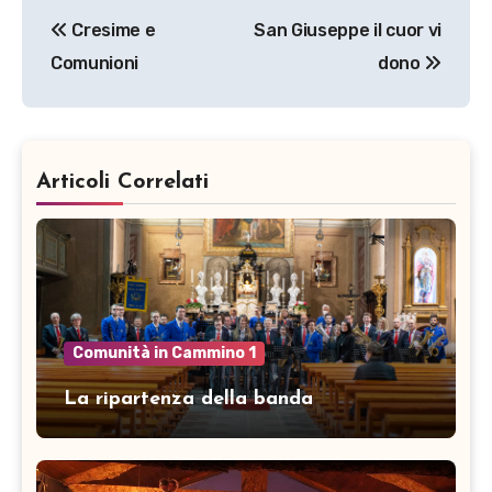
Navigazione
Cresime e
San Giuseppe il cuor vi
articoli
Comunioni
dono
Articoli Correlati
Comunità in Cammino 1
La ripartenza della banda